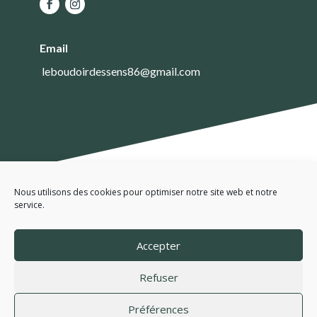
Email
leboudoirdessens86@gmail.com
Nous utilisons des cookies pour optimiser notre site web et notre
service.
Accepter
Refuser
Le Boudoir des Sens © 2021 Tous droits réservés –
Mentions
Préférences
légales
–
Politique de confidentialité
– Réalisé avec
Studio